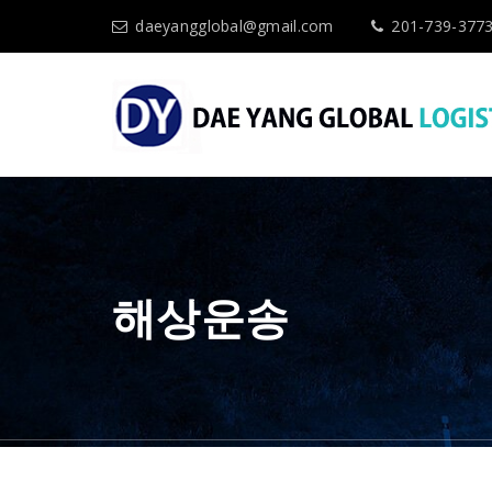
daeyangglobal@gmail.com
201-739-377
해상운송