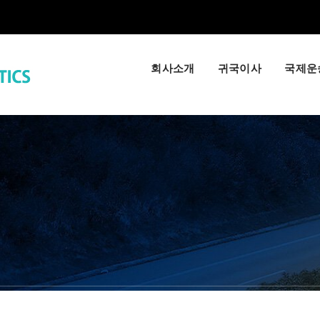
3
회사소개
귀국이사
국제운