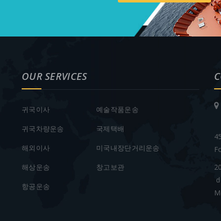
OUR SERVICES
C
귀국이사
예술작품운송
귀국차량운송
국제택배
4
해외이사
미국내장단거리운송
F
해상운송
창고보관
2
d
항공운송
M