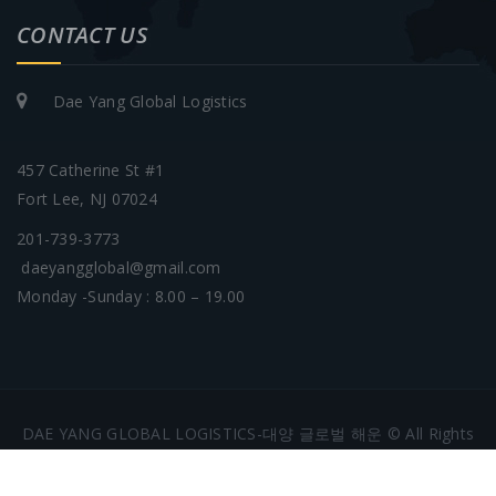
CONTACT US
Dae Yang Global Logistics
457 Catherine St #1
Fort Lee, NJ 07024
201-739-3773
daeyangglobal@gmail.com
Monday -Sunday : 8.00 – 19.00
DAE YANG GLOBAL LOGISTICS-대양 글로벌 해운 © All Rights
Reserved.2026
Powered by
Templatation